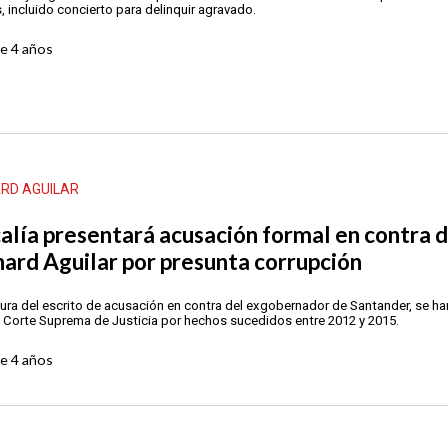
s, incluido concierto para delinquir agravado.
ce
4 años
ARD AGUILAR
calía presentará acusación formal en contra 
hard Aguilar por presunta corrupción
tura del escrito de acusación en contra del exgobernador de Santander, se ha
a Corte Suprema de Justicia por hechos sucedidos entre 2012 y 2015.
ce
4 años