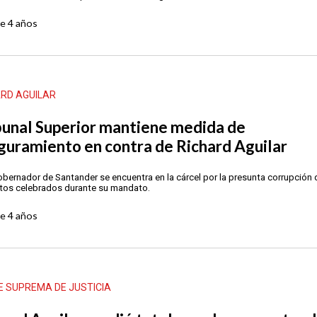
ce
4 años
ARD AGUILAR
bunal Superior mantiene medida de
guramiento en contra de Richard Aguilar
obernador de Santander se encuentra en la cárcel por la presunta corrupción 
tos celebrados durante su mandato.
ce
4 años
E SUPREMA DE JUSTICIA