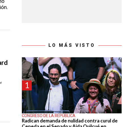
mo
ión.
LO MÁS VISTO
ard
1
or
CONGRESO DE LA REPÚBLICA
Radican demanda de nulidad contra curul de
Cepeda en el Senado y Aida Quilcué en