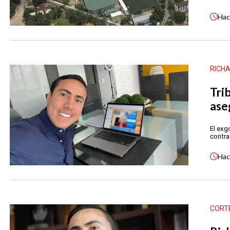
Ha
RICH
Tri
ase
El exg
contra
Ha
CORT