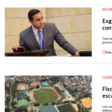
RICH
Exg
con
Tras s
prorro
Ha
CORR
Fis
esc
Los co
adecua