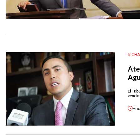
RICH
Ate
Agu
El Tri
vencim
Ha