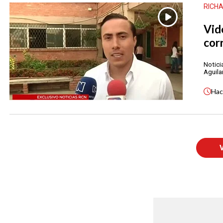
RICH
Vid
cor
Notici
Aguila
Ha