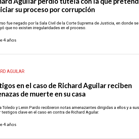
hard Aguilar perdió tutela con la que pretend
niciar su proceso por corrupción
urso fue negado por la Sala Civil de la Corte Suprema de Justicia, en donde se
yó que no existen irregularidades en el proceso.
ce
4 años
ARD AGUILAR
tigos en el caso de Richard Aguilar reciben
nazas de muerte en su casa
a Toledo y Lenin Pardo recibieron notas amenazantes dirigidas a ellos y a sus 
r testigos clave en el caso en contra de Richard Aguilar.
ce
4 años