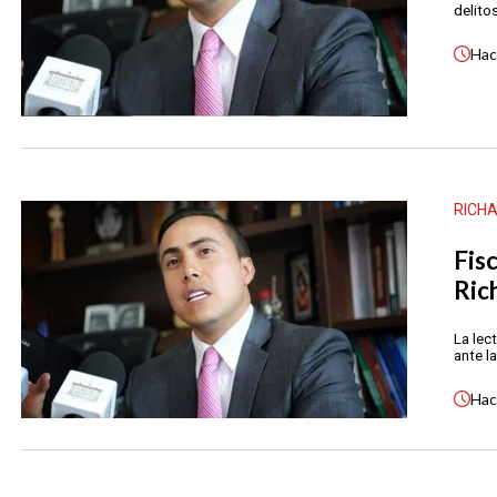
delito
Ha
RICH
Fis
Ric
La lec
ante l
Ha