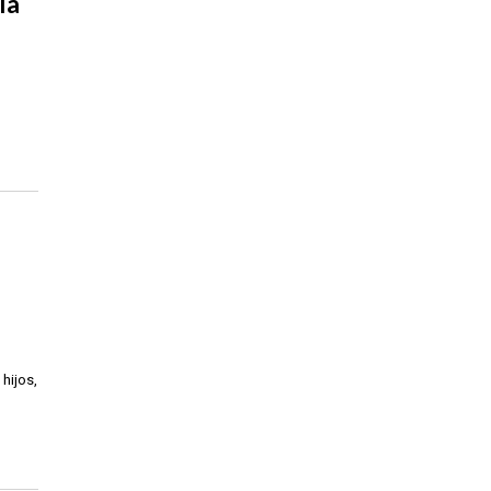
ía
hijos,