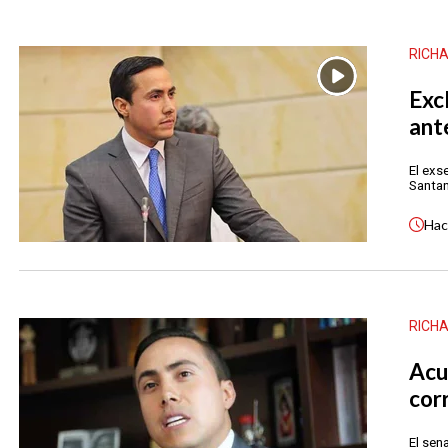
RICH
Excl
ant
El exs
Santan
Ha
RICH
Acu
cor
El sen