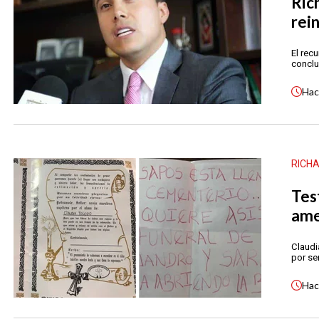
Ric
rei
El rec
conclu
Ha
RICH
Tes
ame
Claudi
por se
Ha