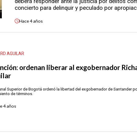
deberá responder ante la justicia por delitos co
concierto para delinquir y peculado por apropiac
Hace
4 años
ARD AGUILAR
nción: ordenan liberar al exgobernador Rich
ilar
bunal Superior de Bogotá ordenó la libertad del exgobernador de Santander p
iento de términos.
ce
4 años