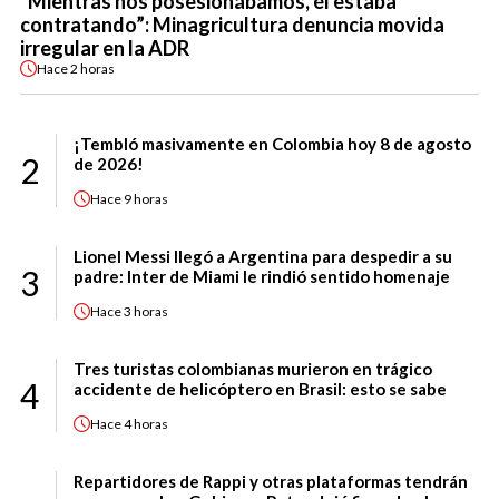
“Mientras nos posesionábamos, él estaba
contratando”: Minagricultura denuncia movida
irregular en la ADR
Hace
2 horas
¡Tembló masivamente en Colombia hoy 8 de agosto
2
de 2026!
Hace
9 horas
Lionel Messi llegó a Argentina para despedir a su
3
padre: Inter de Miami le rindió sentido homenaje
Hace
3 horas
Tres turistas colombianas murieron en trágico
4
accidente de helicóptero en Brasil: esto se sabe
Hace
4 horas
Repartidores de Rappi y otras plataformas tendrán