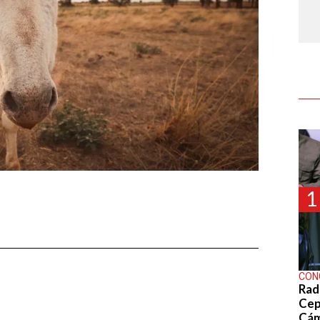
1
CON
Rad
Cep
Cá