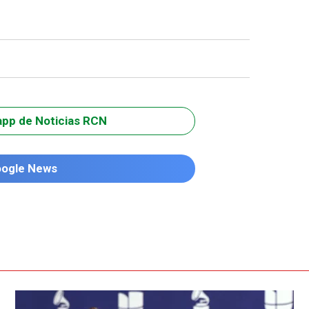
app de Noticias RCN
oogle News