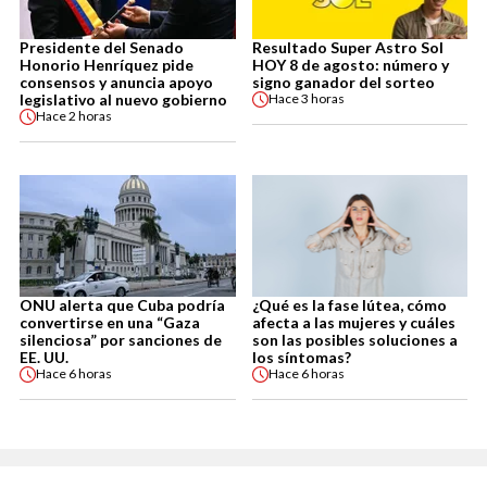
Presidente del Senado
Resultado Super Astro Sol
Honorio Henríquez pide
HOY 8 de agosto: número y
consensos y anuncia apoyo
signo ganador del sorteo
legislativo al nuevo gobierno
Hace
3 horas
Hace
2 horas
ONU alerta que Cuba podría
¿Qué es la fase lútea, cómo
convertirse en una “Gaza
afecta a las mujeres y cuáles
silenciosa” por sanciones de
son las posibles soluciones a
EE. UU.
los síntomas?
Hace
6 horas
Hace
6 horas