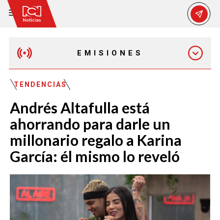
EMISIONES
EMISIÓN 12:30 PM
TENDENCIAS
Andrés Altafulla está
EMISIÓN 7:00 PM
ahorrando para darle un
millonario regalo a Karina
García: él mismo lo reveló