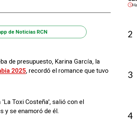
H
2
app de Noticias RCN
eba de presupuesto, Karina García, la
mbia 2025
, recordó el romance que tuvo
3
'La Toxi Costeña', salió con el
s y se enamoró de él.
4