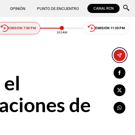
OPINIÓN
PUNTO DE ENCUENTRO
CANAL RCN
EMISIÓN 7:00 PM
EMISIÓN 11:30 PM
3:03 AM
 el
laciones de