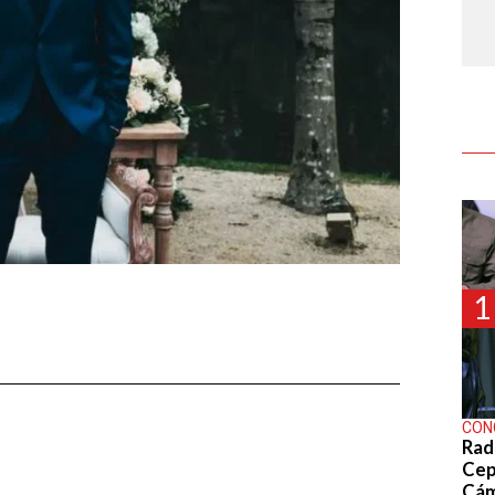
1
CON
Rad
Cep
Cá