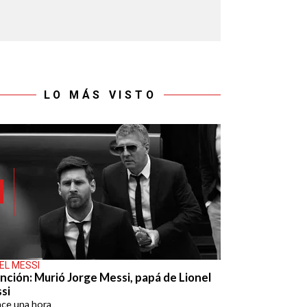
LO MÁS VISTO
EL MESSI
nción: Murió Jorge Messi, papá de Lionel
si
ace
una hora