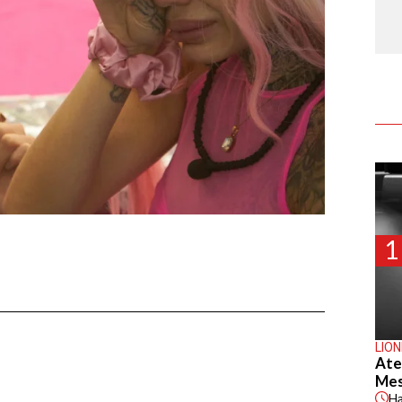
1
LION
Ate
Mes
H