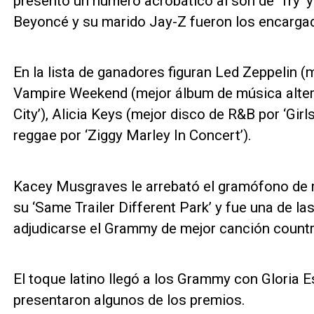
presentó un número acrobático al son de ‘Try’ 
Beyoncé y su marido Jay-Z fueron los encargados
En la lista de ganadores figuran Led Zeppelin (
Vampire Weekend (mejor álbum de música alter
City’), Alicia Keys (mejor disco de R&B por ‘Girl
reggae por ‘Ziggy Marley In Concert’).
Kacey Musgraves le arrebató el gramófono de m
su ‘Same Trailer Different Park’ y fue una de la
adjudicarse el Grammy de mejor canción countr
El toque latino llegó a los Grammy con Gloria 
presentaron algunos de los premios.