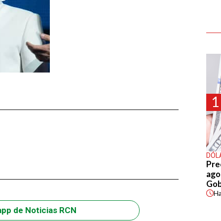
1
DÓL
Pre
agos
Gob
H
app de Noticias RCN