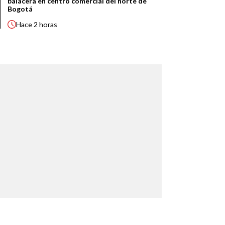
balacera en centro comercial del norte de
Bogotá
Hace
2 horas