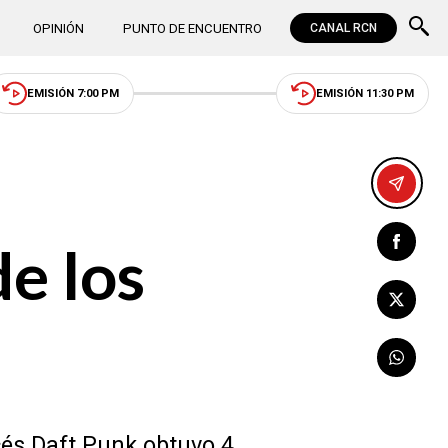
OPINIÓN
PUNTO DE ENCUENTRO
CANAL RCN
EMISIÓN 7:00 PM
EMISIÓN 11:30 PM
de los
cés Daft Punk obtuvo 4