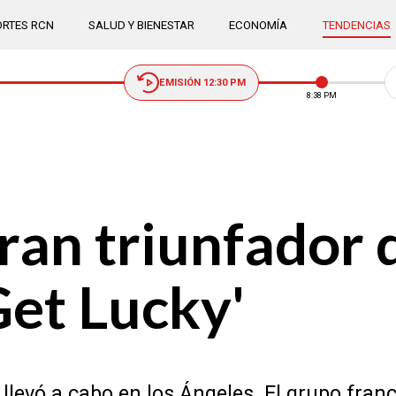
RTES RCN
SALUD Y BIENESTAR
ECONOMÍA
TENDENCIAS
EMISIÓN 12:30 PM
8:38 PM
ran triunfador 
et Lucky'
llevó a cabo en los Ángeles. El grupo fran