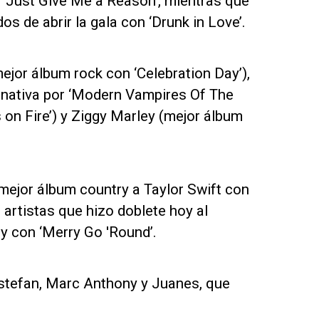
y ‘Just Give Me a Reason’, mientras que
 de abrir la gala con ‘Drunk in Love’.
mejor álbum rock con ‘Celebration Day’),
nativa por ‘Modern Vampires Of The
s on Fire’) y Ziggy Marley (mejor álbum
ejor álbum country a Taylor Swift con
s artistas que hizo doblete hoy al
y con ‘Merry Go 'Round’.
Estefan, Marc Anthony y Juanes, que