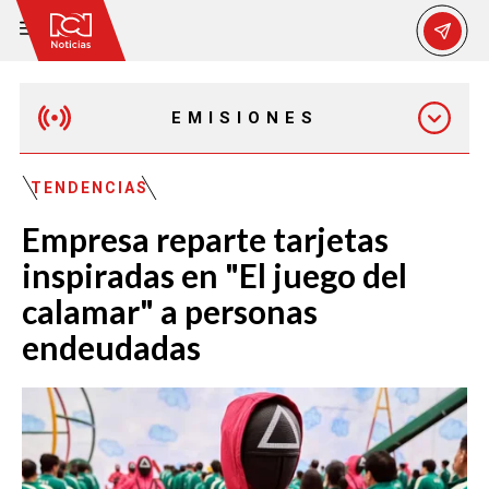
EMISIONES
MAÑANA EXPRESS
TENDENCIAS
Empresa reparte tarjetas
EMISIÓN 12:30 PM
inspiradas en "El juego del
calamar" a personas
EMISIÓN 7:00 PM
endeudadas
EMISIÓN 11:30 PM