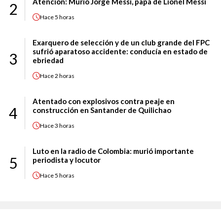
Atención: Murió Jorge Messi, papá de Lionel Messi
2
Hace
5 horas
Exarquero de selección y de un club grande del FPC
sufrió aparatoso accidente: conducía en estado de
3
ebriedad
Hace
2 horas
Atentado con explosivos contra peaje en
4
construcción en Santander de Quilichao
Hace
3 horas
Luto en la radio de Colombia: murió importante
5
periodista y locutor
Hace
5 horas