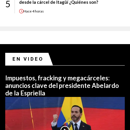
5
desde la cárcel de Itagüí ¿Quiénes son?
Hace
4 horas
EN VIDEO
Impuestos, fracking y megacárceles:
anuncios clave del presidente Abelardo
de la Espriella