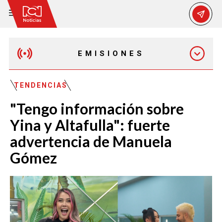
EMISIONES
MAÑANA EXPRESS
TENDENCIAS
"Tengo información sobre
EMISIÓN 12:30 PM
Yina y Altafulla": fuerte
advertencia de Manuela
EMISIÓN 7:00 PM
Gómez
EMISIÓN 11:30 PM