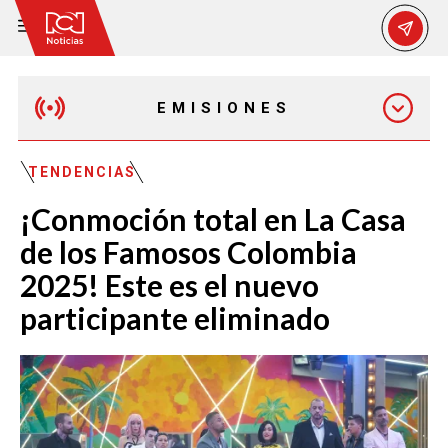
EMISIONES
MAÑANA EXPRESS
TENDENCIAS
¡Conmoción total en La Casa
EMISIÓN 12:30 PM
de los Famosos Colombia
2025! Este es el nuevo
EMISIÓN 7:00 PM
participante eliminado
EMISIÓN 11:30 PM