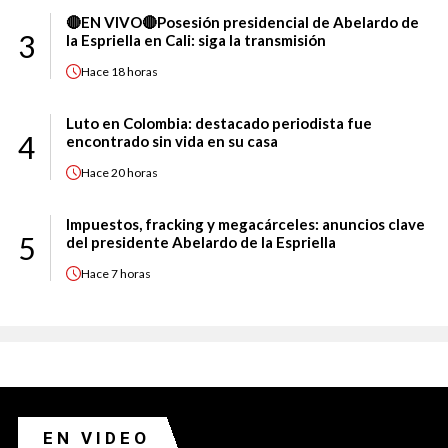
🔴EN VIVO🔴Posesión presidencial de Abelardo de
3
la Espriella en Cali: siga la transmisión
Hace
18 horas
Luto en Colombia: destacado periodista fue
4
encontrado sin vida en su casa
Hace
20 horas
Impuestos, fracking y megacárceles: anuncios clave
5
del presidente Abelardo de la Espriella
Hace
7 horas
EN VIDEO