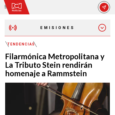
EMISIONES
EMISIÓN 12:30 PM
TENDENCIAS
Filarmónica Metropolitana y
EMISIÓN 7:00 PM
La Tributo Stein rendirán
homenaje a Rammstein