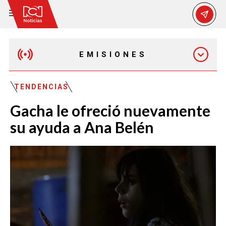
EMISIONES
MAÑANA EXPRESS
TENDENCIAS
Gacha le ofreció nuevamente
EMISIÓN 12:30 PM
su ayuda a Ana Belén
EMISIÓN 7:00 PM
EMISIÓN 11:30 PM