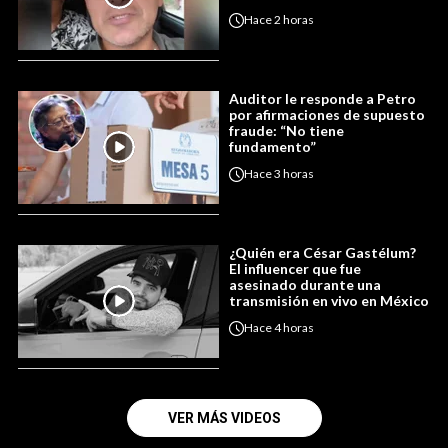
Hace
2 horas
Auditor le responde a Petro
por afirmaciones de supuesto
fraude: “No tiene
fundamento”
Hace
3 horas
¿Quién era César Gastélum?
El influencer que fue
asesinado durante una
transmisión en vivo en México
Hace
4 horas
VER MÁS VIDEOS