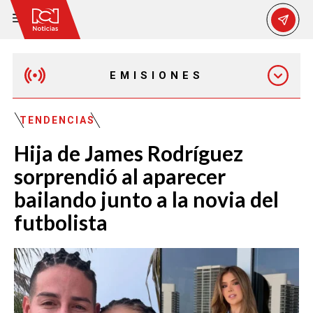
EMISIONES
MAÑANA EXPRESS
TENDENCIAS
Hija de James Rodríguez
EMISIÓN 12:30 PM
sorprendió al aparecer
bailando junto a la novia del
EMISIÓN 7:00 PM
futbolista
EMISIÓN 11:30 PM