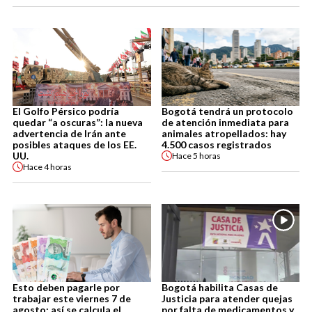
El Golfo Pérsico podría
Bogotá tendrá un protocolo
quedar “a oscuras”: la nueva
de atención inmediata para
advertencia de Irán ante
animales atropellados: hay
posibles ataques de los EE.
4.500 casos registrados
UU.
Hace
5 horas
Hace
4 horas
Esto deben pagarle por
Bogotá habilita Casas de
trabajar este viernes 7 de
Justicia para atender quejas
agosto: así se calcula el
por falta de medicamentos y