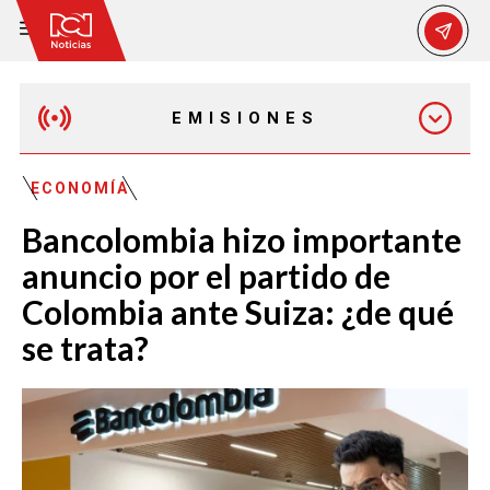
EMISIONES
MAÑANA EXPRESS
ECONOMÍA
Bancolombia hizo importante
EMISIÓN 12:30 PM
anuncio por el partido de
Colombia ante Suiza: ¿de qué
EMISIÓN 7:00 PM
se trata?
EMISIÓN 11:30 PM