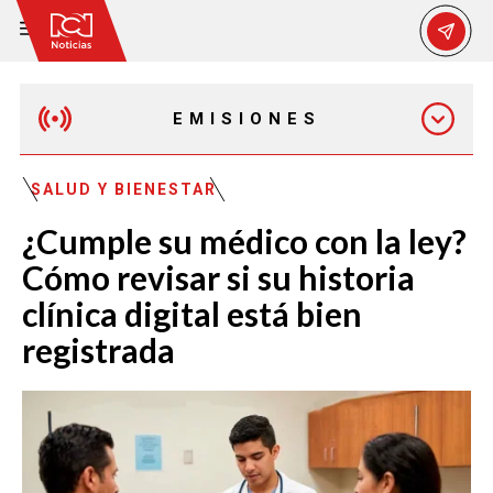
EMISIONES
MAÑANA EXPRESS
SALUD Y BIENESTAR
¿Cumple su médico con la ley?
EMISIÓN 12:30 PM
Cómo revisar si su historia
clínica digital está bien
EMISIÓN 7:00 PM
registrada
EMISIÓN 11:30 PM