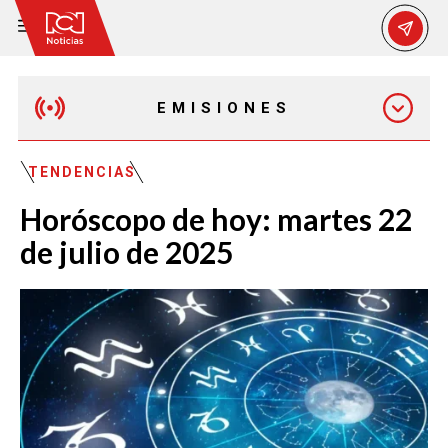
EMISIONES
MAÑANA EXPRESS
TENDENCIAS
Horóscopo de hoy: martes 22
EMISIÓN 12:30 PM
de julio de 2025
EMISIÓN 7:00 PM
EMISIÓN 11:30 PM