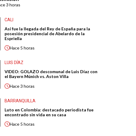
ace
3 horas
CALI
Así fue la llegada del Rey de España para la
posesión presidencial de Abelardo de la
Espriella
Hace
5 horas
LUIS DÍAZ
VIDEO: GOLAZO descomunal de Luis Díaz con
el Bayern Múnich vs. Aston Villa
Hace
3 horas
BARRANQUILLA
Luto en Colombia: destacado periodista fue
encontrado sin vida en su casa
Hace
5 horas