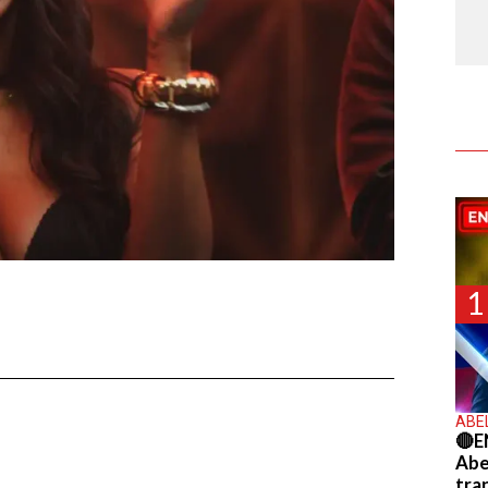
1
ABE
🔴E
Abel
tra