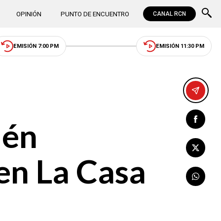
OPINIÓN
PUNTO DE ENCUENTRO
CANAL RCN
EMISIÓN 7:00 PM
EMISIÓN 11:30 PM
ién
en La Casa