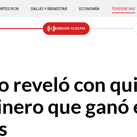
RTES RCN
SALUD Y BIENESTAR
ECONOMÍA
TENDENCIAS
EMISIÓN 12:30 PM
o reveló con qu
inero que ganó 
s