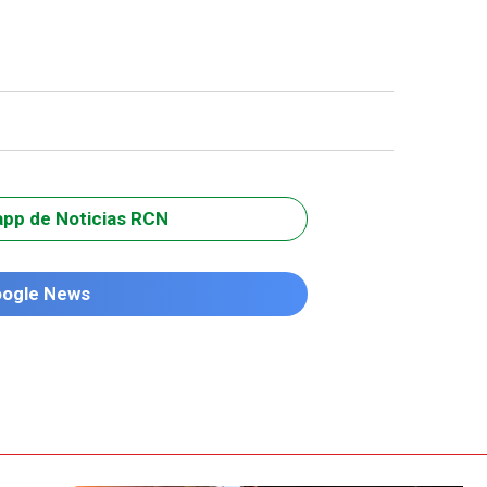
app de Noticias RCN
oogle News