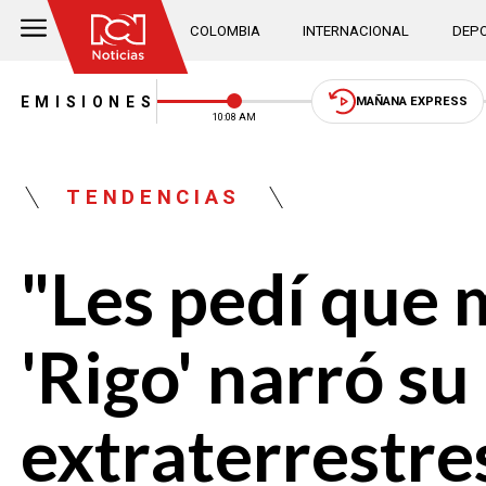
COLOMBIA
INTERNACIONAL
DEPO
EMISIONES
MAÑANA EXPRESS
10:08 AM
TENDENCIAS
"Les pedí que m
'Rigo' narró s
extraterrestre