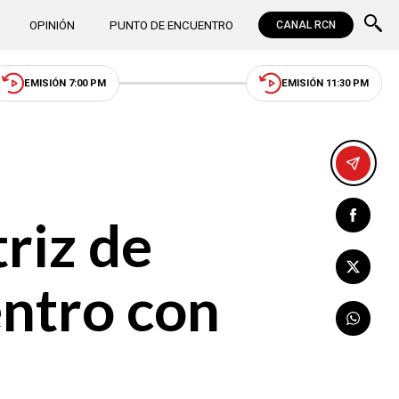
OPINIÓN
PUNTO DE ENCUENTRO
CANAL RCN
EMISIÓN 7:00 PM
EMISIÓN 11:30 PM
triz de
entro con