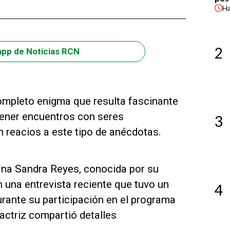
H
2
app de Noticias RCN
completo enigma que resulta fascinante
ener encuentros con seres
3
n reacios a este tipo de anécdotas.
iana Sandra Reyes, conocida por su
en una entrevista reciente que tuvo un
4
urante su participación en el programa
actriz compartió detalles