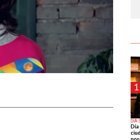
1
DÍA 
Día 
ciu
pos