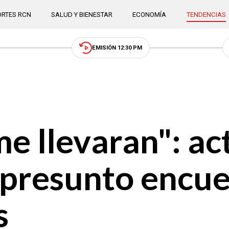
RTES RCN
SALUD Y BIENESTAR
ECONOMÍA
TENDENCIAS
EMISIÓN 12:30 PM
e llevaran": ac
u presunto encu
s