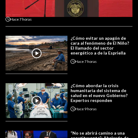
Hace
7 horas
¿Cómo evitar un apagón de
cara al fenómeno de El Niño?
El llamado del sector
energético a de la Espriella
Hace
7 horas
¿Cómo abordar la crisis
humanitaria del sistema de
salud en el nuevo Gobierno?
Expertos responden
Hace
9 horas
“No se abrirá camino a una
constituyente”: Abelardo de