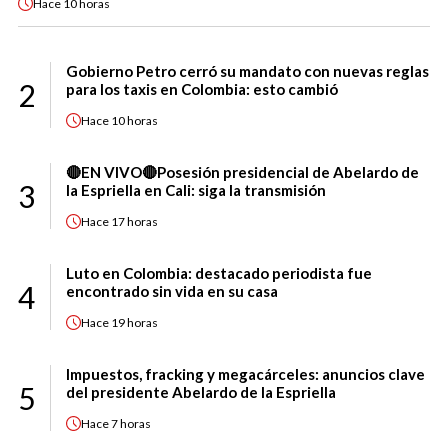
Hace
10 horas
Gobierno Petro cerró su mandato con nuevas reglas
2
para los taxis en Colombia: esto cambió
Hace
10 horas
🔴EN VIVO🔴Posesión presidencial de Abelardo de
3
la Espriella en Cali: siga la transmisión
Hace
17 horas
Luto en Colombia: destacado periodista fue
4
encontrado sin vida en su casa
Hace
19 horas
Impuestos, fracking y megacárceles: anuncios clave
5
del presidente Abelardo de la Espriella
Hace
7 horas