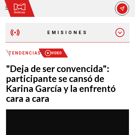
EMISIONES
EMISIÓN 12:30 PM
TENDENCIAS
VIDEO
"Deja de ser convencida":
EMISIÓN 7:00 PM
participante se cansó de
Karina García y la enfrentó
cara a cara