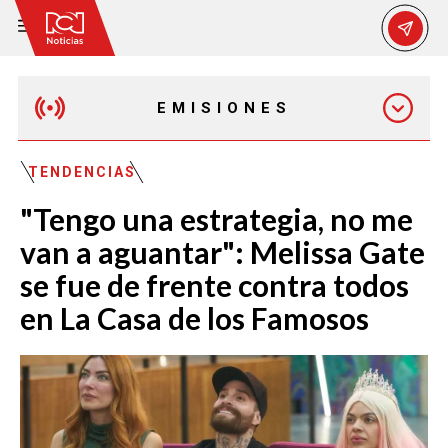
EMISIONES
MAÑANA EXPRESS
TENDENCIAS
"Tengo una estrategia, no me
EMISIÓN 12:30 PM
van a aguantar": Melissa Gate
se fue de frente contra todos
EMISIÓN 7:00 PM
en La Casa de los Famosos
EMISIÓN 11:30 PM