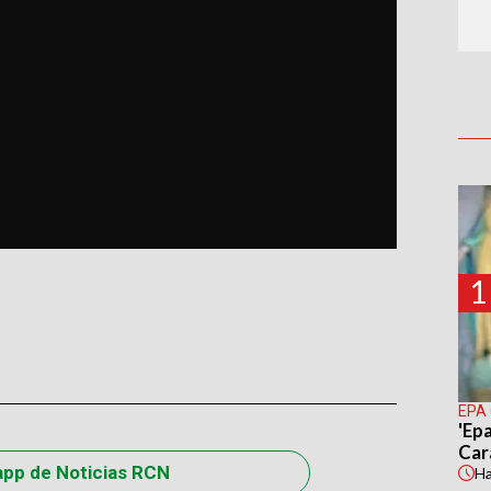
1
EPA
'Epa
Car
app de Noticias RCN
H