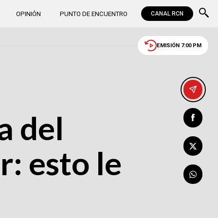
OPINIÓN
PUNTO DE ENCUENTRO
CANAL RCN
EMISIÓN 7:00 PM
a del
: esto le