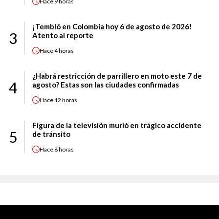
Hace
9 horas
¡Tembló en Colombia hoy 6 de agosto de 2026!
3
Atento al reporte
Hace
4 horas
¿Habrá restricción de parrillero en moto este 7 de
4
agosto? Estas son las ciudades confirmadas
Hace
12 horas
Figura de la televisión murió en trágico accidente
5
de tránsito
Hace
8 horas