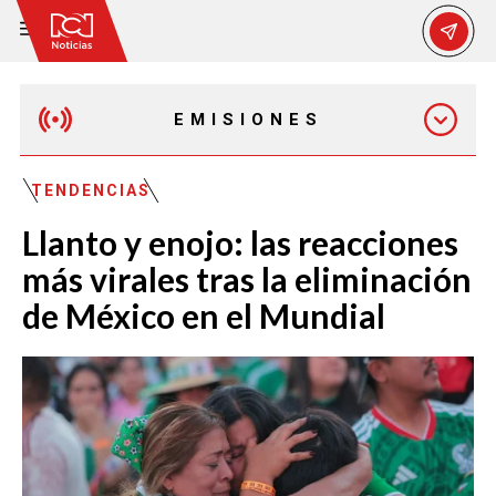
EMISIONES
MAÑANA EXPRESS
TENDENCIAS
Llanto y enojo: las reacciones
EMISIÓN 12:30 PM
más virales tras la eliminación
de México en el Mundial
EMISIÓN 7:00 PM
EMISIÓN 11:30 PM