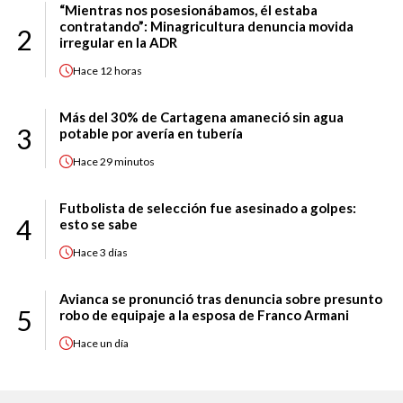
“Mientras nos posesionábamos, él estaba
contratando”: Minagricultura denuncia movida
2
irregular en la ADR
Hace
12 horas
Más del 30% de Cartagena amaneció sin agua
3
potable por avería en tubería
Hace
29 minutos
Futbolista de selección fue asesinado a golpes:
4
esto se sabe
Hace
3 días
Avianca se pronunció tras denuncia sobre presunto
5
robo de equipaje a la esposa de Franco Armani
Hace
un día