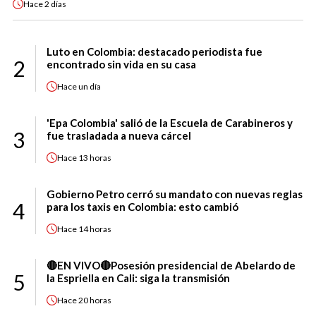
Hace
2 días
Luto en Colombia: destacado periodista fue
2
encontrado sin vida en su casa
Hace
un día
'Epa Colombia' salió de la Escuela de Carabineros y
3
fue trasladada a nueva cárcel
Hace
13 horas
Gobierno Petro cerró su mandato con nuevas reglas
4
para los taxis en Colombia: esto cambió
Hace
14 horas
🔴EN VIVO🔴Posesión presidencial de Abelardo de
5
la Espriella en Cali: siga la transmisión
Hace
20 horas