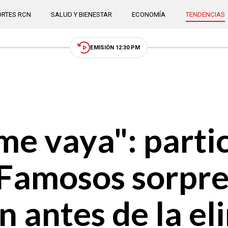
RTES RCN
SALUD Y BIENESTAR
ECONOMÍA
TENDENCIAS
EMISIÓN 12:30 PM
me vaya": parti
 Famosos sorpr
n antes de la el