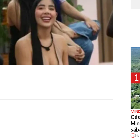
1
MIN
Cés
Min
sáb
H