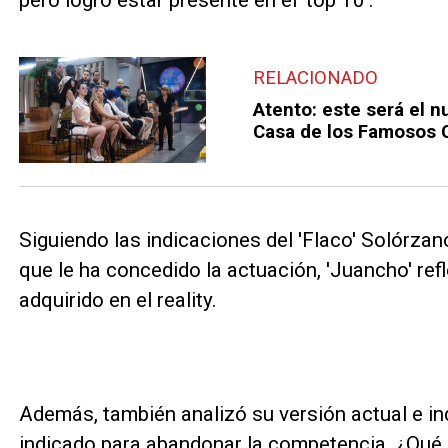
pero logró estar presente en el 'top 10'.
RELACIONADO
Atento: este será el 
Casa de los Famosos C
Siguiendo las indicaciones del 'Flaco' Solórza
que le ha concedido la actuación, 'Juancho' ref
adquirido en el reality.
Además, también analizó su versión actual e i
indicado para abandonar la competencia. ¿Qué