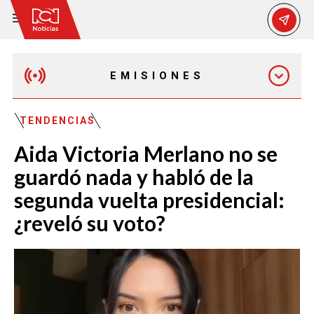
EMISIONES
MAÑANA EXPRESS
TENDENCIAS
Aida Victoria Merlano no se
EMISIÓN 12:30 PM
guardó nada y habló de la
segunda vuelta presidencial:
EMISIÓN 7:00 PM
¿reveló su voto?
EMISIÓN 11:30 PM