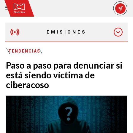
EMISIONES
MAÑANA EXPRESS
TENDENCIAS
Paso a paso para denunciar si
EMISIÓN 12:30 PM
está siendo víctima de
ciberacoso
EMISIÓN 7:00 PM
EMISIÓN 11:30 PM