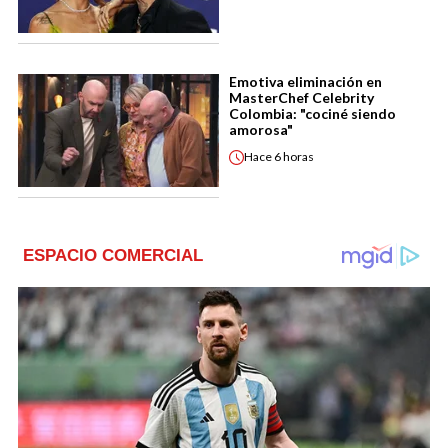
Emotiva eliminación en
MasterChef Celebrity
Colombia: "cociné siendo
amorosa"
Hace
6 horas