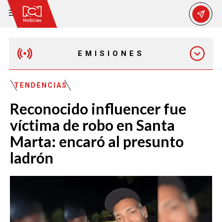
EMISIONES
MAÑANA EXPRESS
TENDENCIAS
Reconocido influencer fue
EMISIÓN 12:30 PM
víctima de robo en Santa
Marta: encaró al presunto
EMISIÓN 7:00 PM
ladrón
EMISIÓN 11:30 PM