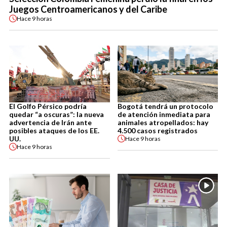
Juegos Centroamericanos y del Caribe
Hace
9 horas
El Golfo Pérsico podría
Bogotá tendrá un protocolo
quedar “a oscuras”: la nueva
de atención inmediata para
advertencia de Irán ante
animales atropellados: hay
posibles ataques de los EE.
4.500 casos registrados
UU.
Hace
9 horas
Hace
9 horas