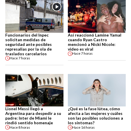
Funcionarios del Inpec
Así reaccionó Lamine Yamal
solicitan medidas de
cuando Ryan Castro
seguridad ante posibles
mencionó a Nicki Nicole:
represalias por la ola de
video es viral
traslados carcelarios
Hace
7 horas
Hace
7 horas
Lionel Messi llegó a
¿Qué es la fase lútea, cómo
Argentina para despedir a su
afecta a las mujeres y cuáles
padre: Inter de Miami le
son las posibles soluciones a
rindió sentido homenaje
los síntomas?
Hace
8 horas
Hace
16 horas