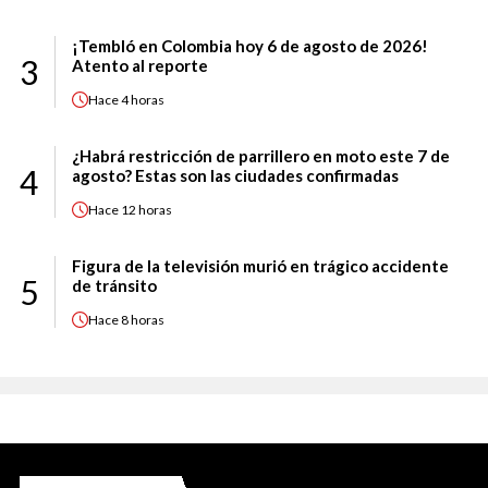
¡Tembló en Colombia hoy 6 de agosto de 2026!
3
Atento al reporte
Hace
4 horas
¿Habrá restricción de parrillero en moto este 7 de
4
agosto? Estas son las ciudades confirmadas
Hace
12 horas
Figura de la televisión murió en trágico accidente
5
de tránsito
Hace
8 horas