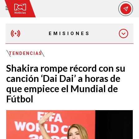
EMISIONES
MAÑANA EXPRESS
TENDENCIAS
Shakira rompe récord con su
EMISIÓN 12:30 PM
canción ‘Dai Dai’ a horas de
que empiece el Mundial de
EMISIÓN 7:00 PM
Fútbol
EMISIÓN 11:30 PM