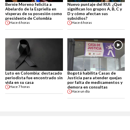
Bernie Moreno felicita a
Nuevo puntaje del RUI: ¿Qué
Abelardo de la Espriella en
significan los grupos A, B, C y
vísperas de su posesión como
D y cómo afectan sus
presidente de Colombia
subsidios?
Hace
6 horas
Hace
6 horas
Luto en Colombia: destacado
Bogotá habilita Casas de
periodista fue encontrado sin
Justicia para atender quejas
vida en su casa
por falta de medicamentos y
demora en consultas
Hace
7 horas
Hace
un día