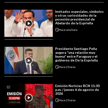
Invitados especiales, símbolos
y otras curiosidades de la
posesión presidencial de
Abelardo de la Espriella
Hace
una hora
Presidente Santiago Peña
augura “una relación muy
buena” entre Paraguay y el
gobierno de De la Espriella
Hace
2 horas
Emisión Noticias RCN 11:30
p.m. / jueves 6 de agosto de
2026
Hace
2 horas