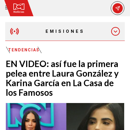
EMISIONES
MAÑANA EXPRESS
TENDENCIAS
EN VIDEO: así fue la primera
EMISIÓN 12:30 PM
pelea entre Laura González y
Karina García en La Casa de
EMISIÓN 7:00 PM
los Famosos
EMISIÓN 11:30 PM