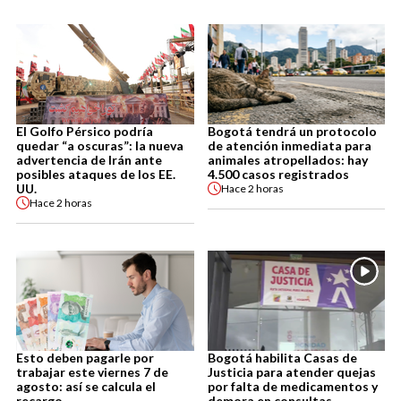
El Golfo Pérsico podría
Bogotá tendrá un protocolo
quedar “a oscuras”: la nueva
de atención inmediata para
advertencia de Irán ante
animales atropellados: hay
posibles ataques de los EE.
4.500 casos registrados
UU.
Hace
2 horas
Hace
2 horas
Esto deben pagarle por
Bogotá habilita Casas de
trabajar este viernes 7 de
Justicia para atender quejas
agosto: así se calcula el
por falta de medicamentos y
recargo
demora en consultas