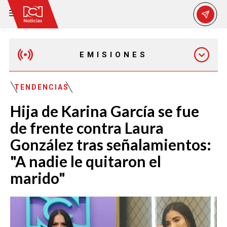
EMISIONES
MAÑANA EXPRESS
TENDENCIAS
Hija de Karina García se fue
EMISIÓN 12:30 PM
de frente contra Laura
González tras señalamientos:
EMISIÓN 7:00 PM
"A nadie le quitaron el
marido"
EMISIÓN 11:30 PM