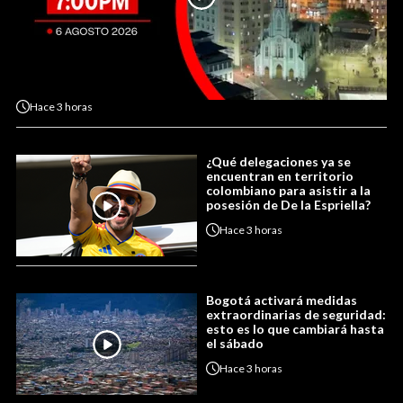
Hace
3 horas
¿Qué delegaciones ya se
encuentran en territorio
colombiano para asistir a la
posesión de De la Espriella?
Hace
3 horas
Bogotá activará medidas
extraordinarias de seguridad:
esto es lo que cambiará hasta
el sábado
Hace
3 horas