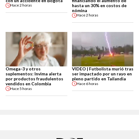
con un accidente en Bogotá
financiando el aumento de
hasta un 30% en costos de
Hace
2 horas
nómina
Hace
2 horas
Omega-3 y otros
VIDEO | Futbolista murió tras
suplementos: Invima alerta
ser impactado por un rayo en
por productos fraudulentos
pleno partido en Tailandia
vendidos en Colombia
Hace
6 horas
Hace
5 horas