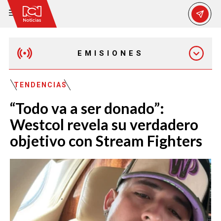
EMISIONES
MAÑANA EXPRESS
TENDENCIAS
“Todo va a ser donado”:
EMISIÓN 12:30 PM
Westcol revela su verdadero
objetivo con Stream Fighters
EMISIÓN 7:00 PM
EMISIÓN 11:30 PM