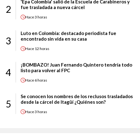
'Epa Colombia' salió de la Escuela de Carabineros y
2
fue trasladada a nueva cárcel
Hace
3 horas
Luto en Colombia: destacado periodista fue
3
encontrado sin vida en su casa
Hace
12 horas
¡BOMBAZO! Juan Fernando Quintero tendría todo
4
listo para volver al FPC
Hace
6 horas
Se conocen los nombres de los reclusos trasladados
5
desde la cárcel de Itagüí ¿Quiénes son?
Hace
3 horas