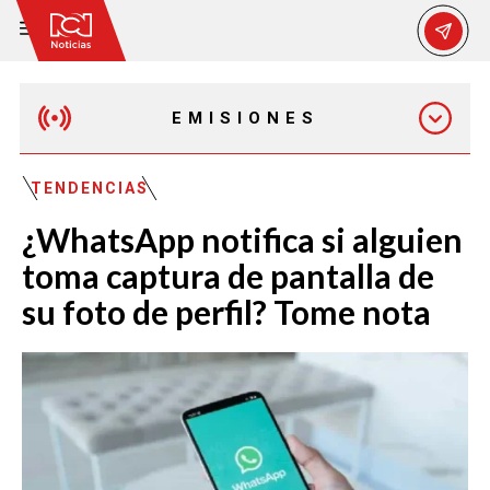
EMISIONES
MAÑANA EXPRESS
TENDENCIAS
¿WhatsApp notifica si alguien
EMISIÓN 12:30 PM
toma captura de pantalla de
su foto de perfil? Tome nota
EMISIÓN 7:00 PM
EMISIÓN 11:30 PM