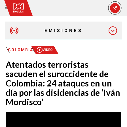
EMISIONES
EMISIÓN 12:30 PM
COLOMBIA
VIDEO
Atentados terroristas
EMISIÓN 7:00 PM
sacuden el suroccidente de
Colombia: 24 ataques en un
día por las disidencias de ‘Iván
Mordisco’