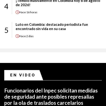
¡Tembló masivamente en Colombia hoy 8 de agosto
4
de 2026!
Hace
16 horas
Luto en Colombia: destacado periodista fue
5
encontrado sin vida en su casa
Hace
2 días
EN VIDEO
Funcionarios del Inpec solicitan medidas
de seguridad ante posibles represalias
por la ola de traslados carcelarios