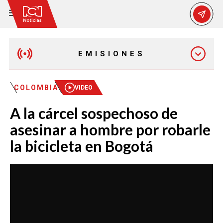
EMISIONES
MAÑANA EXPRESS
COLOMBIA
VIDEO
A la cárcel sospechoso de
EMISIÓN 12:30 PM
asesinar a hombre por robarle
la bicicleta en Bogotá
EMISIÓN 7:00 PM
EMISIÓN 11:30 PM