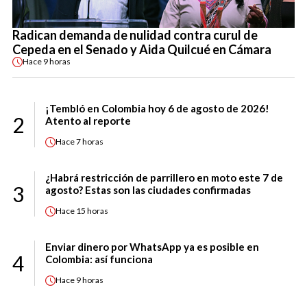
Radican demanda de nulidad contra curul de
Cepeda en el Senado y Aida Quilcué en Cámara
Hace
9 horas
¡Tembló en Colombia hoy 6 de agosto de 2026!
2
Atento al reporte
Hace
7 horas
¿Habrá restricción de parrillero en moto este 7 de
3
agosto? Estas son las ciudades confirmadas
Hace
15 horas
Enviar dinero por WhatsApp ya es posible en
4
Colombia: así funciona
Hace
9 horas