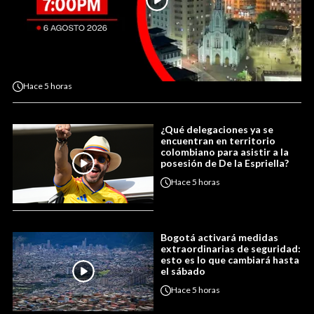
Hace
5 horas
¿Qué delegaciones ya se
encuentran en territorio
colombiano para asistir a la
posesión de De la Espriella?
Hace
5 horas
Bogotá activará medidas
extraordinarias de seguridad:
esto es lo que cambiará hasta
el sábado
Hace
5 horas