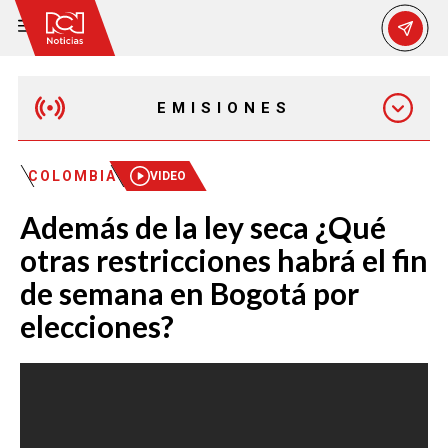
EMISIONES
MAÑANA EXPRESS
COLOMBIA
VIDEO
Además de la ley seca ¿Qué
EMISIÓN 12:30 PM
otras restricciones habrá el fin
de semana en Bogotá por
EMISIÓN 7:00 PM
elecciones?
EMISIÓN 11:30 PM