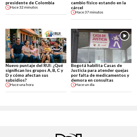
presidente de Colombia
cambio físico estando en la
cárcel
Hace
32 minutos
Hace
37 minutos
Nuevo puntaje del RUI: ¿Qué
Bogotá habilita Casas de
significan los grupos A, B, C y
Justicia para atender quejas
D y cómo afectan sus
por falta de medicamentos y
subsidios?
demora en consultas
Hace
una hora
Hace
un día