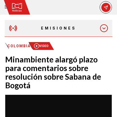
EMISIONES
MAÑANA EXPRESS
COLOMBIA
VIDEO
Minambiente alargó plazo
EMISIÓN 12:30 PM
para comentarios sobre
resolución sobre Sabana de
EMISIÓN 7:00 PM
Bogotá
EMISIÓN 11:30 PM