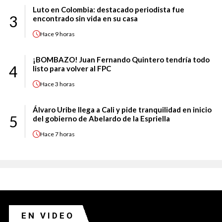
Luto en Colombia: destacado periodista fue
3
encontrado sin vida en su casa
Hace
9 horas
¡BOMBAZO! Juan Fernando Quintero tendría todo
4
listo para volver al FPC
Hace
3 horas
Álvaro Uribe llega a Cali y pide tranquilidad en inicio
5
del gobierno de Abelardo de la Espriella
Hace
7 horas
EN VIDEO