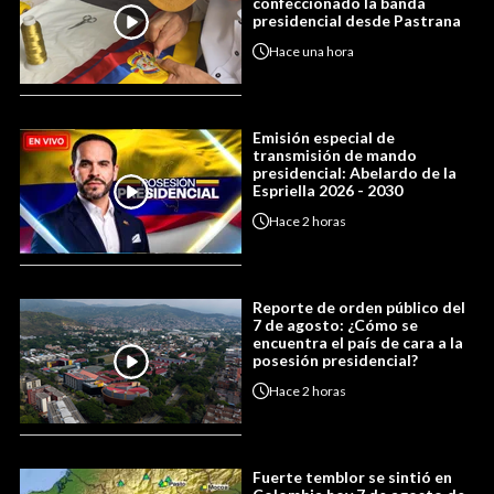
confeccionado la banda
presidencial desde Pastrana
Hace
una hora
Emisión especial de
transmisión de mando
presidencial: Abelardo de la
Espriella 2026 - 2030
Hace
2 horas
Reporte de orden público del
7 de agosto: ¿Cómo se
encuentra el país de cara a la
posesión presidencial?
Hace
2 horas
Fuerte temblor se sintió en