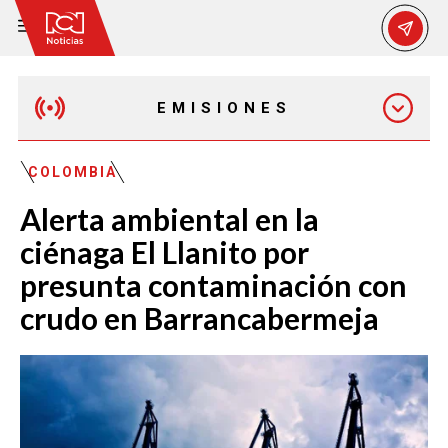
EMISIONES
MAÑANA EXPRESS
COLOMBIA
Alerta ambiental en la
EMISIÓN 12:30 PM
ciénaga El Llanito por
presunta contaminación con
EMISIÓN 7:00 PM
crudo en Barrancabermeja
EMISIÓN 11:30 PM