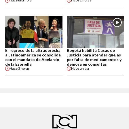
Hace
una hora
Hace
2 horas
El regreso de la ultraderecha
Bogotá habilita Casas de
a Latinoamérica se consolida
Justicia para atender quejas
con el mandato de Abelardo
por falta de medicamentos y
de la Espriella
demora en consultas
Hace
3 horas
Hace
un día