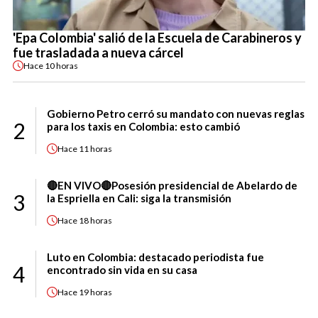
'Epa Colombia' salió de la Escuela de Carabineros y
fue trasladada a nueva cárcel
Hace
10 horas
Gobierno Petro cerró su mandato con nuevas reglas
2
para los taxis en Colombia: esto cambió
Hace
11 horas
🔴EN VIVO🔴Posesión presidencial de Abelardo de
3
la Espriella en Cali: siga la transmisión
Hace
18 horas
Luto en Colombia: destacado periodista fue
4
encontrado sin vida en su casa
Hace
19 horas