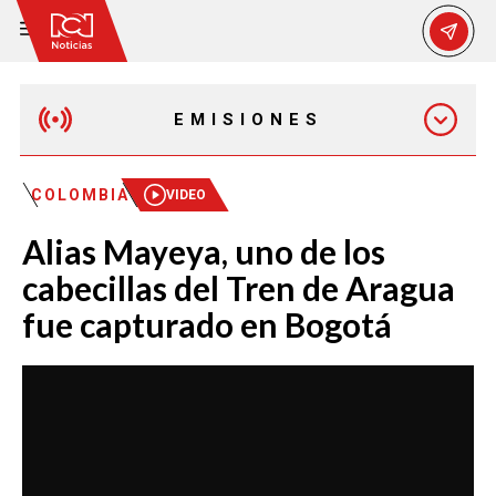
EMISIONES
MAÑANA EXPRESS
COLOMBIA
VIDEO
Alias Mayeya, uno de los
EMISIÓN 12:30 PM
cabecillas del Tren de Aragua
fue capturado en Bogotá
EMISIÓN 7:00 PM
EMISIÓN 11:30 PM