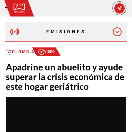
EMISIONES
EMISIÓN 12:30 PM
COLOMBIA
VIDEO
Apadrine un abuelito y ayude
EMISIÓN 7:00 PM
superar la crisis económica de
este hogar geriátrico