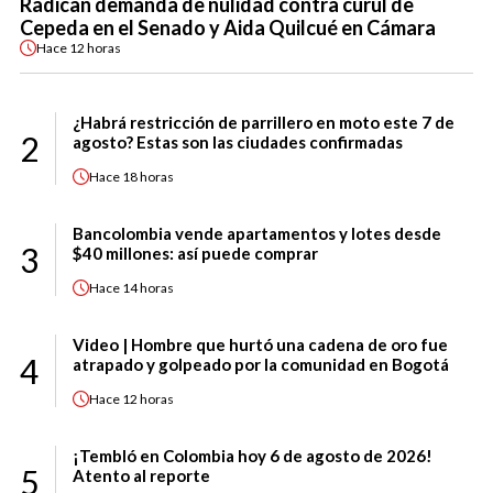
Radican demanda de nulidad contra curul de
Cepeda en el Senado y Aida Quilcué en Cámara
Hace
12 horas
¿Habrá restricción de parrillero en moto este 7 de
2
agosto? Estas son las ciudades confirmadas
Hace
18 horas
Bancolombia vende apartamentos y lotes desde
3
$40 millones: así puede comprar
Hace
14 horas
Video | Hombre que hurtó una cadena de oro fue
4
atrapado y golpeado por la comunidad en Bogotá
Hace
12 horas
¡Tembló en Colombia hoy 6 de agosto de 2026!
5
Atento al reporte