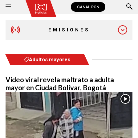
CANAL RCN
EMISIONES
MAÑANA EXPRESS
Adultos mayores
EMISIÓN 12:30 PM
Video viral revela maltrato a adulta
mayor en Ciudad Bolívar, Bogotá
EMISIÓN 7:00 PM
EMISIÓN 11:30 PM