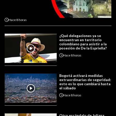
Hace
8 horas
¿Qué delegaciones ya se
encuentran en territorio
colombiano para asistir a la
posesión de De la Espriella?
Hace
8 horas
Bogotá activará medidas
extraordinarias de seguridad:
esto es lo que cambiará hasta
el sábado
Hace
8 horas
Otro escándalo de Juliana