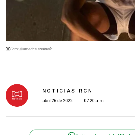
Foto: @america.andinofc
NOTICIAS RCN
abril 26 de 2022
07:20 a. m.