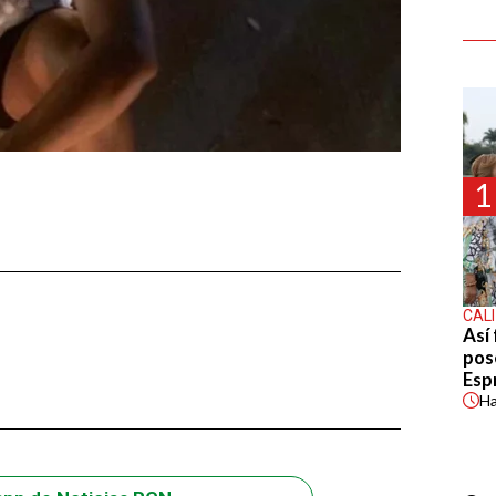
1
CALI
Así 
pos
Espr
H