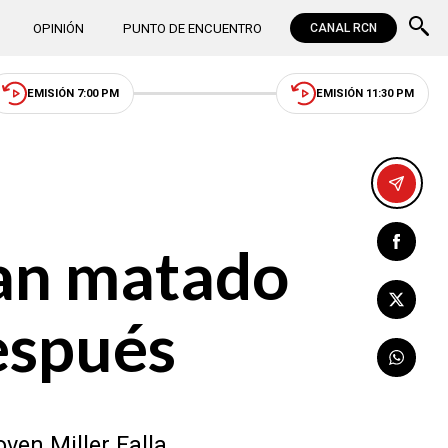
OPINIÓN
PUNTO DE ENCUENTRO
CANAL RCN
EMISIÓN 7:00 PM
EMISIÓN 11:30 PM
ían matado
espués
ven Miller Falla.