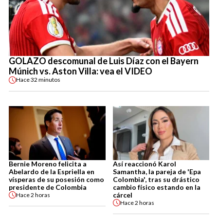
GOLAZO descomunal de Luis Díaz con el Bayern
Múnich vs. Aston Villa: vea el VIDEO
Hace
32 minutos
Bernie Moreno felicita a
Así reaccionó Karol
Abelardo de la Espriella en
Samantha, la pareja de 'Epa
vísperas de su posesión como
Colombia', tras su drástico
presidente de Colombia
cambio físico estando en la
cárcel
Hace
2 horas
Hace
2 horas