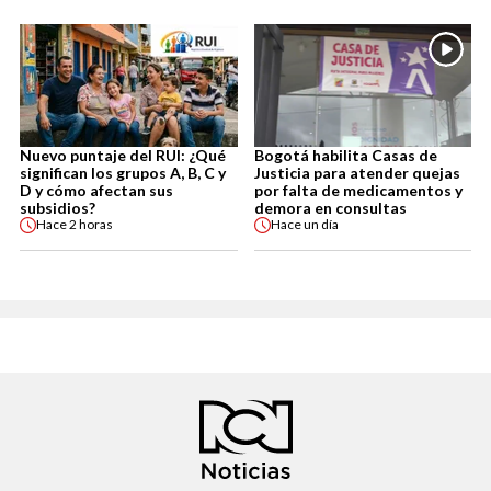
Nuevo puntaje del RUI: ¿Qué
Bogotá habilita Casas de
significan los grupos A, B, C y
Justicia para atender quejas
D y cómo afectan sus
por falta de medicamentos y
subsidios?
demora en consultas
Hace
2 horas
Hace
un día