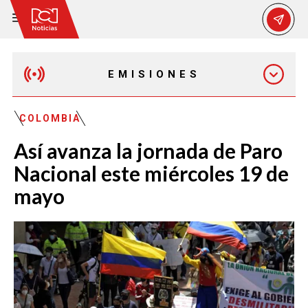
EMISIONES
MAÑANA EXPRESS
COLOMBIA
Así avanza la jornada de Paro
EMISIÓN 12:30 PM
Nacional este miércoles 19 de
mayo
EMISIÓN 7:00 PM
EMISIÓN 11:30 PM