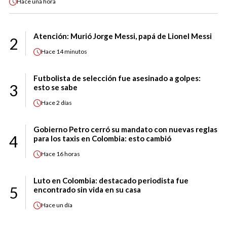
Hace
una hora
Atención: Murió Jorge Messi, papá de Lionel Messi
2
Hace
14 minutos
Futbolista de selección fue asesinado a golpes:
3
esto se sabe
Hace
2 días
Gobierno Petro cerró su mandato con nuevas reglas
4
para los taxis en Colombia: esto cambió
Hace
16 horas
Luto en Colombia: destacado periodista fue
5
encontrado sin vida en su casa
Hace
un día