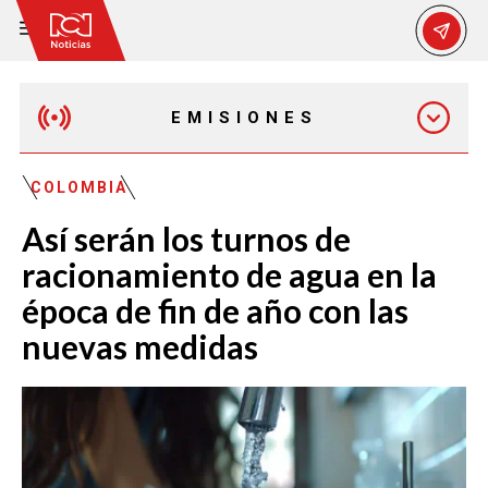
EMISIONES
MAÑANA EXPRESS
COLOMBIA
Así serán los turnos de
EMISIÓN 12:30 PM
racionamiento de agua en la
época de fin de año con las
EMISIÓN 7:00 PM
nuevas medidas
EMISIÓN 11:30 PM