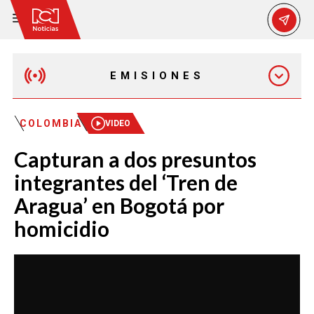
EMISIONES
EMISIÓN 12:30 PM
COLOMBIA
VIDEO
Capturan a dos presuntos
EMISIÓN 7:00 PM
integrantes del ‘Tren de
Aragua’ en Bogotá por
homicidio