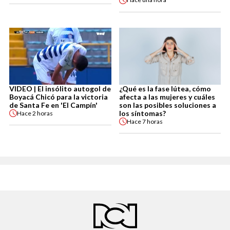
VIDEO | El insólito autogol de
¿Qué es la fase lútea, cómo
Boyacá Chicó para la victoria
afecta a las mujeres y cuáles
de Santa Fe en 'El Campín'
son las posibles soluciones a
los síntomas?
Hace
2 horas
Hace
7 horas