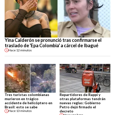
Yina Calderón se pronunció tras confirmarse el
traslado de 'Epa Colombia' a cárcel de Ibagué
Hace
12 minutos
Tres turistas colombianas
Repartidores de Rappi y
murieron en trágico
otras plataformas tendrán
accidente de helicóptero en
nuevas reglas: Gobierno
Brasil: esto se sabe
Petro dejó firmado el
decreto
Hace
13 minutos
Hace
una hora